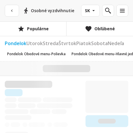
Osobné vyzdvihnutie
SK
Populárne
Obľúbené
Pondelok
Utorok
Streda
Štvrtok
Piatok
Sobota
Nedeľa
Pondelok Obedové menu-Polievka
Pondelok Obedové menu-Hlavné jed