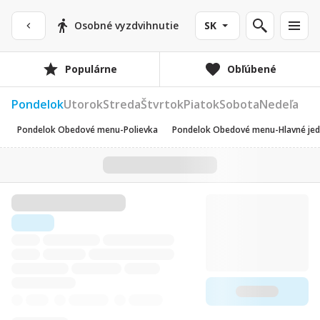
Osobné vyzdvihnutie
SK
Populárne
Obľúbené
Pondelok
Utorok
Streda
Štvrtok
Piatok
Sobota
Nedeľa
Pondelok Obedové menu-Polievka
Pondelok Obedové menu-Hlavné jed