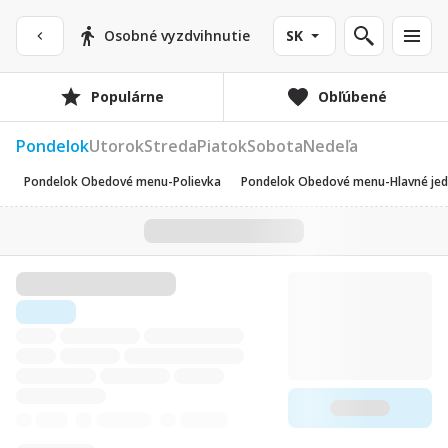
Osobné vyzdvihnutie
SK
Populárne
Obľúbené
Pondelok
Utorok
Streda
Piatok
Sobota
Nedeľa
Pondelok Obedové menu-Polievka
Pondelok Obedové menu-Hlavné jed